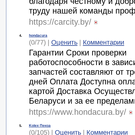
благодаря честному и доб
труду нашей команды про
https://carcity.by/
hondacura
4.
(0/77) |
Оценить
|
Комментарии
Гарантии Сроки проверки
работоспособности в завис
запчастей составляют от тр
дней Оплата Доступна опл
картой Доставка Осуществ
Беларуси и за ее предела
https://www.hondacura.by/
Kolex Пенза
5.
(0/105) |
Оценить
|
Комментарии