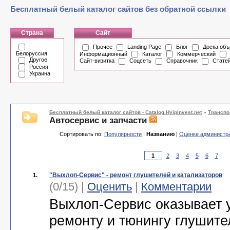
Бесплатный белый каталог сайтов без обратной ссылки
Страна
Сайт
Прочее
Landing Page
Блог
Доска объ
Белоруссия
Информационный
Каталог
Коммерческий
Другое
Сайт-визитка
Соцсеть
Справочник
Стате
Россия
Украина
Бесплатный белый каталог сайтов - Catalog.HyipInvest.net
»
Транспо
Автосервис и запчасти
Сортировать по:
Популярности
|
Названию
|
Оценке администр
2
3
4
5
6
7
"Выхлоп-Сервис" - ремонт глушителей и катализаторов
1.
(0/15) |
Оценить
|
Комментарии
Выхлоп-Сервис оказывает 
ремонту и тюнингу глушите