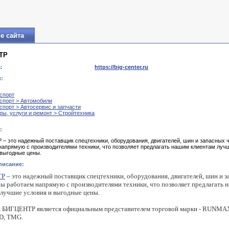
е сайта
ТР
:
https://big-center.ru
:
спорт
спорт > Автомобили
спорт > Автосервис и запчасти
ры, услуги и ремонт > Стройтехника
:
– это надежный поставщик спецтехники, оборудования, двигателей, шин и запасных 
напрямую с производителями техники, что позволяет предлагать нашим клиентам луч
 выгодные цены.
писание:
ТР
– это надежный поставщик спецтехники, оборудования, двигателей, шин и 
Мы работаем напрямую с производителями техники, что позволяет предлагать 
 лучшие условия и выгодные цены.
 БИГЦЕНТР является официальным представителем торговой марки - RUNMA
, TMG.