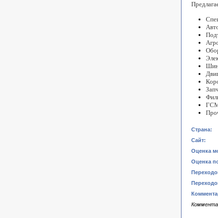
Предлага
Спе
Авт
Под
Агр
Обо
Эле
Шин
Двиг
Кор
Запч
Фил
ГСМ
Про
Страна:
Сайт:
Оценка м
Оценка п
Переходов
Переходов
Коммента
Коммента