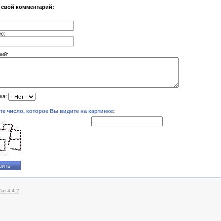
 свой комментарий:
ес:
ий:
ка:
те число, которое Вы видите на картинке:
at 4.4.2