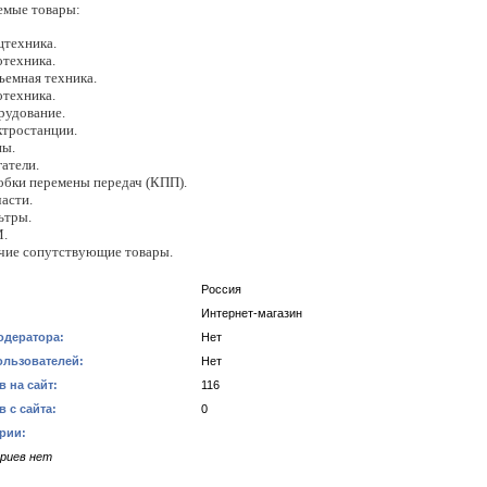
емые товары:
цтехника.
отехника
.
ъемная техника.
отехника.
рудование.
ктростанции.
ы.
атели.
обки перемены передач (КПП).
асти.
ьтры.
.
чие сопутствующие товары.
Россия
Интернет-магазин
одератора:
Нет
ользователей:
Нет
 на сайт:
116
 с сайта:
0
рии:
риев нет