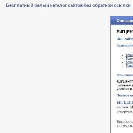
Бесплатный белый каталог сайтов без обратной ссылки
Описани
БИГЦЕН
URL сайта
Категории
Тран
Тран
Тран
Това
Описание
БИГЦЕНТР 
работаем 
условия и
Полное о
БИГЦЕН
частей. 
клиентам
Компания
FORWARD