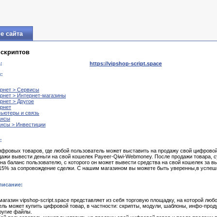
е сайта
 скриптов
:
https://vipshop-script.space
:
рнет > Сервисы
рнет > Интернет-магазины
рнет > Другое
рнет
ьютеры и связь
ансы
нсы > Инвестиции
:
ифровых товаров, где любой пользователь может выставить на продажу свой цифровой
дажи вывести деньги на свой кошелек Payeer-Qiwi-Webmoney. После продажи товара, 
 на баланс пользователю, с которого он может вывести средства на свой кошелек за в
15% за сопровождение сделки. С нашим магазином вы можете быть уверенны,в успе
писание:
агазин vipshop-script.space представляет из себя торговую площадку, на которой люб
ель может купить цифровой товар, в частности: скрипты, модули, шаблоны, инфо-прод
ругие файлы.