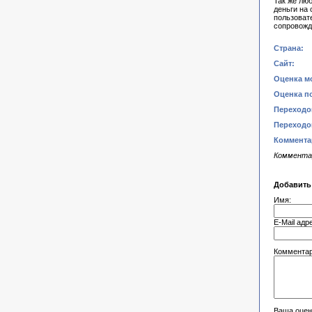
Так же лю
деньги на
пользоват
сопровожд
Страна:
Сайт:
Оценка м
Оценка п
Переходов
Переходов
Коммента
Коммента
Добавить
Имя:
E-Mail адр
Комментар
Ваша оцен