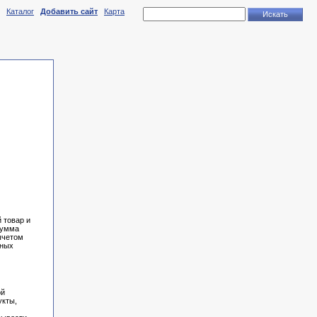
Каталог
Добавить сайт
Карта
 товар и
сумма
ычетом
шных
ой
укты,