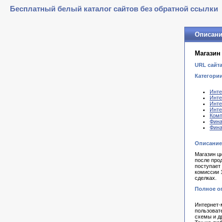
Бесплатный белый каталог сайтов без обратной ссылки
Описани
Магазин
URL сайта
Категории
Инте
Инте
Инте
Инте
Комп
Фин
Фина
Описание
Магазин ц
после про
поступает
комиссии 
сделках.
Полное о
Интернет-м
пользоват
схемы и д