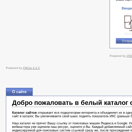
Введи
Powered by
CNC
Powered by
CNCat 4.4.2
О сайте
Добро пожаловать в белый каталог са
Каталог сайтов
открывает все подкатегории интернета и объединяет их в одн
сайт в каталог, Вы увеличиваете свой шанс поднять показатель ИКС (раньше б
Наш каталог не прячет Вашу ссылку от поисковых машин Яндекса и Google. Н
вебмастера уже оценили наш ресурс, оцените и Вы. Каждый добавляемый сайт 
индексируемой для поисковых систем ссылкой сразу же, после прохождения 