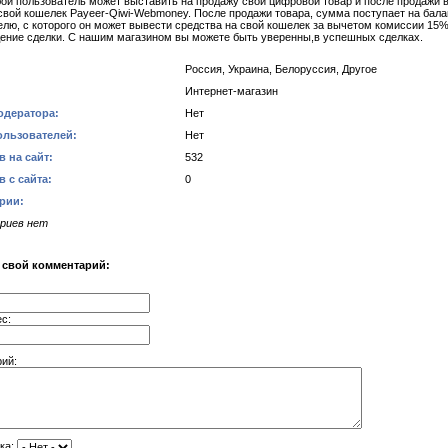
бой пользователь может выставить на продажу свой цифровой товар и после продажи 
 свой кошелек Payeer-Qiwi-Webmoney. После продажи товара, сумма поступает на бала
елю, с которого он может вывести средства на свой кошелек за вычетом комиссии 15%
ение сделки. С нашим магазином вы можете быть уверенны,в успешных сделках.
Россия, Украина, Белоруссия, Другое
Интернет-магазин
одератора:
Нет
ользователей:
Нет
 на сайт:
532
 с сайта:
0
рии:
риев нет
 свой комментарий:
ес:
ий:
ка: