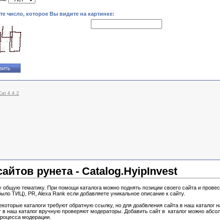
те число, которое Вы видите на картинке:
at 4.4.2
йтов рунета - Catalog.HyipInvest
у общую тематику. При помощи каталога можно поднять позиции своего сайта и провес
ыло ТИЦ), PR, Alexa Rank если добавляете уникальное описание к сайту.
екоторые каталоги требуют обратную ссылку, но для доабвления сайта в наш каталог 
в наш каталог вручную проверяют модераторы. Добавить сайт в каталог можно абсолю
процесса модерации.