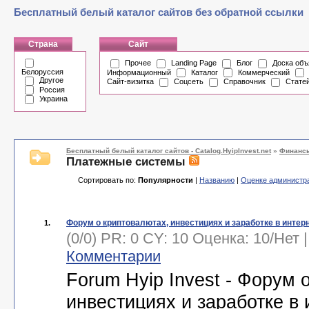
Бесплатный белый каталог сайтов без обратной ссылки
Страна
Сайт
Прочее
Landing Page
Блог
Доска объ
Белоруссия
Информационный
Каталог
Коммерческий
Другое
Сайт-визитка
Соцсеть
Справочник
Стате
Россия
Украина
Бесплатный белый каталог сайтов - Catalog.HyipInvest.net
»
Финанс
Платежные системы
Сортировать по:
Популярности
|
Названию
|
Оценке администр
Форум о криптовалютах, инвестициях и заработке в интерн
1.
(0/0) PR: 0 CY: 10 Оценка:
10
/
Нет
Комментарии
Forum Hyip Invest - Форум 
инвестициях и заработке в