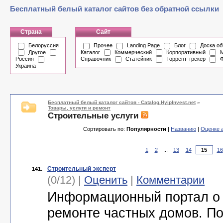
Бесплатный белый каталог сайтов без обратной ссылки
Страна
Сайт
Белоруссия
Прочее
Landing Page
Блог
Доска о
Другое
Каталог
Коммерческий
Корпоративный
М
Россия
Справочник
Статейник
Торрент-трекер
Украина
Бесплатный белый каталог сайтов - Catalog.HyipInvest.net
»
Товары, услуги и ремонт
Строительные услуги
Сортировать по:
Популярности
|
Названию
|
Оценке 
1
2
...
13
14
16
Строительный эксперт
141.
(0/12) |
Оценить
|
Комментарии
Информационный портал о 
ремонте частных домов. П