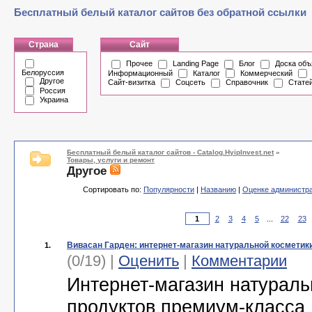
Бесплатный белый каталог сайтов без обратной ссылки
Страна
Сайт
Прочее
Landing Page
Блог
Доска объ
Белоруссия
Информационный
Каталог
Коммерческий
Другое
Сайт-визитка
Соцсеть
Справочник
Стате
Россия
Украина
Бесплатный белый каталог сайтов - Catalog.HyipInvest.net
»
Товары, услуги и ремонт
Другое
Сортировать по:
Популярности
|
Названию
|
Оценке администр
2
3
4
5
...
22
23
Вивасан Гарден: интернет-магазин натуральной косметик
1.
(0/19) |
Оценить
|
Комментарии
Интернет-магазин натураль
продуктов премиум-класса 