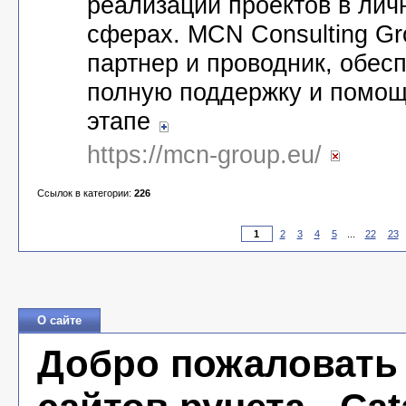
реализации проектов в лич
сферах. MCN Consulting Gr
партнер и проводник, обе
полную поддержку и помощ
этапе
https://mcn-group.eu/
Ссылок в категории:
226
2
3
4
5
...
22
23
О сайте
Добро пожаловать 