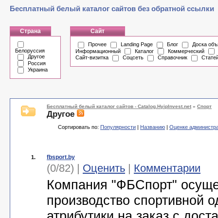
Бесплатный белый каталог сайтов без обратной ссылки
Страна
Сайт
Прочее
Landing Page
Блог
Доска объ
Белоруссия
Информационный
Каталог
Коммерческий
Другое
Сайт-визитка
Соцсеть
Справочник
Стате
Россия
Украина
Бесплатный белый каталог сайтов - Catalog.HyipInvest.net
»
Спорт
Другое
Сортировать по:
Популярности
|
Названию
|
Оценке администр
fbsport.by
1.
(0/82) |
Оценить
|
Комментарии
Компания "ФБСпорт" осуще
производство спортивной 
атрибутики на заказ с дост