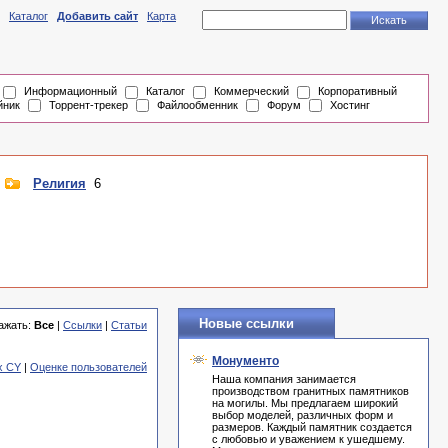
Каталог
Добавить сайт
Карта
Информационный
Каталог
Коммерческий
Корпоративный
йник
Торрент-трекер
Файлообменник
Форум
Хостинг
Религия
6
Новые ссылки
ажать:
Все
|
Ссылки
|
Статьи
Монументо
x CY
|
Оценке пользователей
Наша компания занимается
производством гранитных памятников
на могилы. Мы предлагаем широкий
выбор моделей, различных форм и
размеров. Каждый памятник создается
с любовью и уважением к ушедшему.