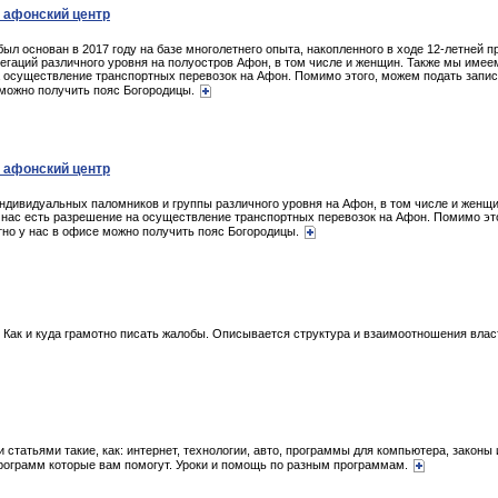
 афонский центр
 основан в 2017 году на базе многолетнего опыта, накопленного в ходе 12-летней 
егаций различного уровня на полуостров Афон, в том числе и женщин. Также мы име
 осуществление транспортных перевозок на Афон. Помимо этого, можем подать запис
е можно получить пояс Богородицы.
 афонский центр
ивидуальных паломников и группы различного уровня на Афон, в том числе и женщ
нас есть разрешение на осуществление транспортных перевозок на Афон. Помимо это
атно у нас в офисе можно получить пояс Богородицы.
 Как и куда грамотно писать жалобы. Описывается структура и взаимоотношения влас
атьями такие, как: интернет, технологии, авто, программы для компьютера, законы и
рограмм которые вам помогут. Уроки и помощь по разным программам.