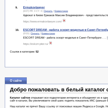
Ermakovlawyer
9.
(0/27) PR: 0 CY: 0 |
Оценить
|
Комментарии
Адвокат в Киеве Ермаков Максим Владимирович - представительств
https://www.ermakovlawyer.com/
ESCORT DREAM - работа эскорт-моделью в Санкт-Петерб
10.
(0/10) |
Оценить
|
Комментарии
ESCORT DREAM - работа эскорт-моделью в Санкт-Петербурге . . .
https://eskort-piter.ru/
Ссылок в категории:
52
О сайте
Добро пожаловать в белый каталог са
Каталог сайтов
открывает все подкатегории интернета и объединяет их в одн
сайт в каталог, Вы увеличиваете свой шанс поднять показатель ИКС (раньше б
Наш каталог не прячет Вашу ссылку от поисковых машин Яндекса и Google. Н