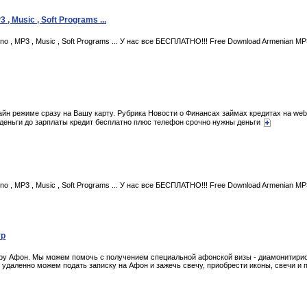
 , Music , Soft Programs ...
ino , MP3 , Music , Soft Programs ... У нас все БЕСПЛАТНО!!! Free Download Armenian MP3 
н режиме сразу на Вашу карту. Рубрика Новости о Финансах займах кредитах на web s
деньги до зарплаты кредит бесплатно плюс телефон срочно нужны деньги
ino , MP3 , Music , Soft Programs ... У нас все БЕСПЛАТНО!!! Free Download Armenian MP3 
тр
ру Афон. Мы можем помочь с получением специальной афонской визы - диамонитирио
удаленно можем подать записку на Афон и зажечь свечу, приобрести иконы, свечи и п