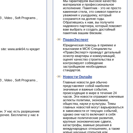
Мы гарантируем высокое качество
материалов и профессиональное
исполнение. Памятник - это не просто
каменная стела, это символ памяти и
уважения к ушедшему, который
, Video , Soft Programs ,
сохранится на долгие годы.
Обратившись к нам, вы получите
надежного партнера, который поможет
вам выбрать и создать достойный
памятник вашим близким.
ПравоЭксперт
Юридическая помощь в приемке и
взыскании в МСК! Специалисты
ite: www.anik64.ru кредит
«ПравоЭксперт» проведут детальный
осмотр квартиры и коммуникаций,
оценят качество строительства и
контролируют соблюдение
застройщиком необходимых
стандартов.
Новости Онлайн
, Video , Soft Programs ,
Главные новости дня обычно
представляют собой наиболее
значимые и важные события,
происходящие в мире в течение 24
часов. Эти новости отражают ключевые
аспекты политики, экономики,
общества, науки и культуры. Темы
главных новостей могут варьироваться
в зависимости от текущих событий,
н. У нас есть разрешение
однако они часто включают в себя
рочее. Бесплатно у нас в
мировые политические развития,
крупные экономические сдвиги,
катастрофы, важные решения в
международных отношениях, а также
новые научные открытия или