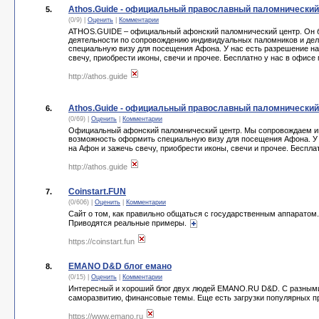
Athos.Guide - официальный православный паломнический
5.
(0/9) |
Оценить
|
Комментарии
ATHOS.GUIDE – официальный афонский паломнический центр. Он был
деятельности по сопровождению индивидуальных паломников и дел
специальную визу для посещения Афона. У нас есть разрешение на
свечу, приобрести иконы, свечи и прочее. Бесплатно у нас в офис
http://athos.guide
Athos.Guide - официальный православный паломнический
6.
(0/69) |
Оценить
|
Комментарии
Официальный афонский паломнический центр. Мы сопровождаем инд
возможность оформить специальную визу для посещения Афона. У 
на Афон и зажечь свечу, приобрести иконы, свечи и прочее. Беспл
http://athos.guide
Coinstart.FUN
7.
(0/606) |
Оценить
|
Комментарии
Сайт о том, как правильно общаться с государственным аппаратом.
Приводятся реальные примеры.
https://coinstart.fun
EMANO D&D блог емано
8.
(0/15) |
Оценить
|
Комментарии
Интересный и хороший блог двух людей EMANO.RU D&D. С разными ст
саморазвитию, финансовые темы. Еще есть загрузки популярных п
https://www.emano.ru