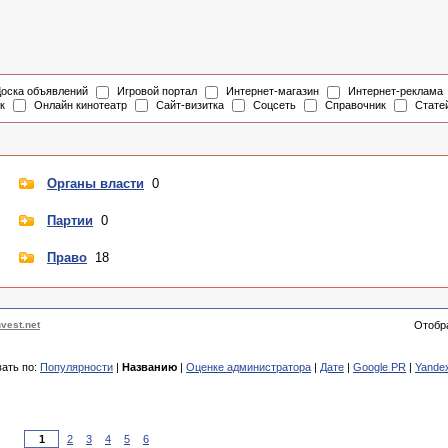
оска объявлений
Игровой портал
Интернет-магазин
Интернет-реклама
к
Онлайн кинотеатр
Сайт-визитка
Соцсеть
Справочник
Стате
Органы власти
0
Партии
0
Право
18
vest.net
Отобр
ать по:
Популярности
|
Названию
|
Оценке администратора
|
Дате
|
Google PR
|
Yande
2
3
4
5
6