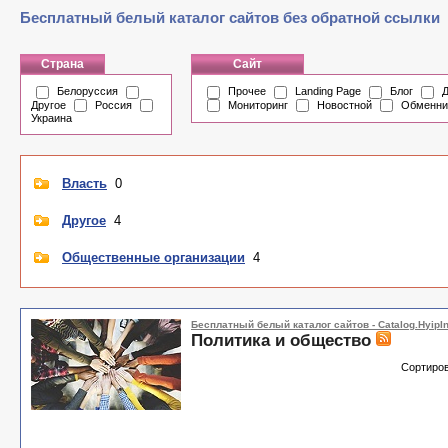
Бесплатный белый каталог сайтов без обратной ссылки
Страна
Сайт
Белоруссия
Прочее
Landing Page
Блог
Д
Другое
Россия
Мониторинг
Новостной
Обменни
Украина
Власть
0
Другое
4
Общественные организации
4
Бесплатный белый каталог сайтов - Catalog.HyipIn
Политика и общество
Сортиров