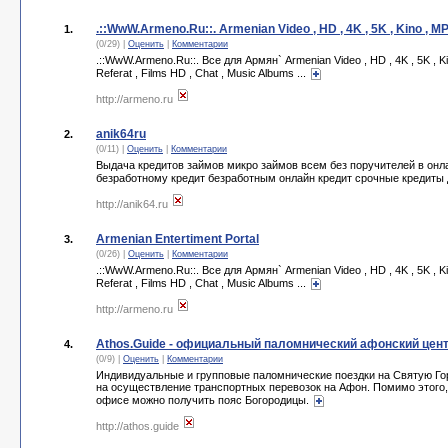
.::WwW.Armeno.Ru::. Armenian Video , HD , 4K , 5K , Kino , MP3
1.
(0/29) |
Оценить
|
Комментарии
.::WwW.Armeno.Ru::. Все для Армян` Armenian Video , HD , 4K , 5K , K
Referat , Films HD , Chat , Music Albums ...
http://armeno.ru
anik64ru
2.
(0/11) |
Оценить
|
Комментарии
Выдача кредитов займов микро займов всем без поручителей в онлай
безработному кредит безработным онлайн кредит срочные кредиты 
http://anik64.ru
Armenian Entertiment Portal
3.
(0/26) |
Оценить
|
Комментарии
.::WwW.Armeno.Ru::. Все для Армян` Armenian Video , HD , 4K , 5K , K
Referat , Films HD , Chat , Music Albums ...
http://armeno.ru
Athos.Guide - официальный паломнический афонский цен
4.
(0/9) |
Оценить
|
Комментарии
Индивидуальные и групповые паломнические поездки на Святую Го
на осуществление транспортных перевозок на Афон. Помимо этого, 
офисе можно получить пояс Богородицы.
http://athos.guide