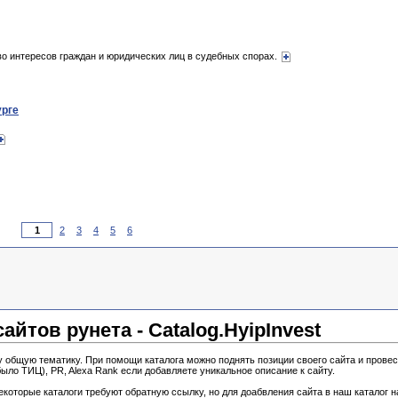
о интересов граждан и юридических лиц в судебных спорах.
урге
2
3
4
5
6
йтов рунета - Catalog.HyipInvest
у общую тематику. При помощи каталога можно поднять позиции своего сайта и провес
ыло ТИЦ), PR, Alexa Rank если добавляете уникальное описание к сайту.
екоторые каталоги требуют обратную ссылку, но для доабвления сайта в наш каталог 