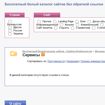
Бесплатный белый каталог сайтов без обратной ссылки
Страна
Сайт
Прочее
Landing Page
Блог
Доска объ
Белоруссия
Информационный
Каталог
Коммерческий
Другое
Сайт-визитка
Соцсеть
Справочник
Стате
Россия
Украина
Бесплатный белый каталог сайтов - Catalog.HyipInvest.net
»
Интерне
Сервисы
Сортировать по:
Популярности
|
Названию
|
Оценке администра
В данной категории отсутствуют ссылки и статьи.
О сайте